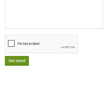
Verzend
ki
l
l